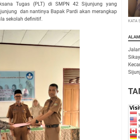
laksana Tugas (PLT) di SMPN 42 Sijunjung yang
junjung dan nantinya Bapak Pardi akan merangkap
 sekolah definitif.
KATA 
ALAM
Jala
Sika
Keca
Sijun
TA