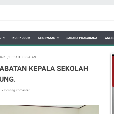
O
KURIKULUM
KESISWAAN
SARANA PRASARANA
GALER
BARU
/
UPDATE KEGIATAN
JABATAN KEPALA SEKOLAH
UNG.
2
Posting Komentar